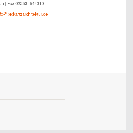
on | Fax 02253. 544310
nfo@pickartzarchitektur.de