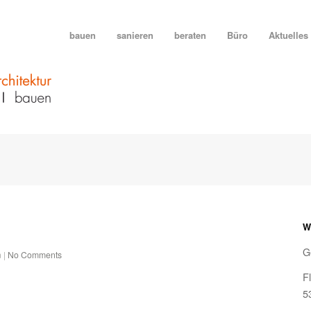
bauen
sanieren
beraten
Büro
Aktuelles
W
G
 |
No Comments
F
5