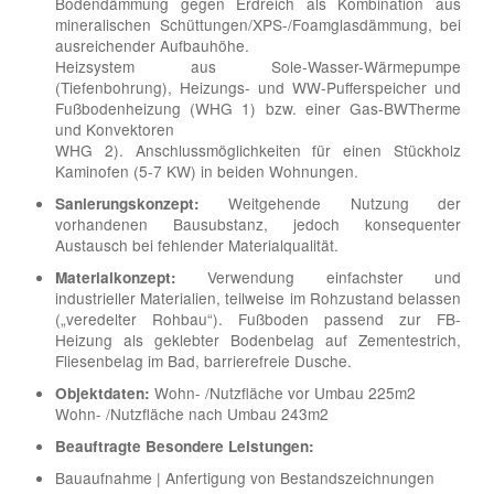
Bodendämmung gegen Erdreich als Kombination aus
mineralischen Schüttungen/XPS-/Foamglasdämmung, bei
ausreichender Aufbauhöhe.
Heizsystem aus Sole-Wasser-Wärmepumpe
(Tiefenbohrung), Heizungs- und WW-Pufferspeicher und
Fußbodenheizung (WHG 1) bzw. einer Gas-BWTherme
und Konvektoren
WHG 2). Anschlussmöglichkeiten für einen Stückholz
Kaminofen (5-7 KW) in beiden Wohnungen.
Weitgehende Nutzung der
Sanierungskonzept:
vorhandenen Bausubstanz, jedoch konsequenter
Austausch bei fehlender Materialqualität.
Verwendung einfachster und
Materialkonzept:
industrieller Materialien, teilweise im Rohzustand belassen
(„veredelter Rohbau“). Fußboden passend zur FB-
Heizung als geklebter Bodenbelag auf Zementestrich,
Fliesenbelag im Bad, barrierefreie Dusche.
Wohn- /Nutzfläche vor Umbau 225m2
Objektdaten:
Wohn- /Nutzfläche nach Umbau 243m2
Beauftragte Besondere Leistungen:
Bauaufnahme | Anfertigung von Bestandszeichnungen