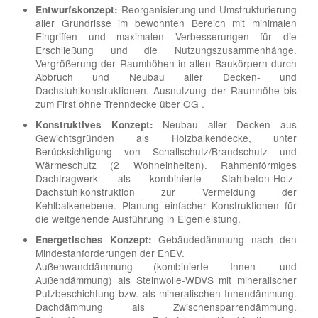
Reorganisierung und Umstrukturierung
Entwurfskonzept:
aller Grundrisse im bewohnten Bereich mit minimalen
Eingriffen und maximalen Verbesserungen für die
Erschließung und die Nutzungszusammenhänge.
Vergrößerung der Raumhöhen in allen Baukörpern durch
Abbruch und Neubau aller Decken- und
Dachstuhlkonstruktionen. Ausnutzung der Raumhöhe bis
zum First ohne Trenndecke über OG .
Neubau aller Decken aus
Konstruktives Konzept:
Gewichtsgründen als Holzbalkendecke, unter
Berücksichtigung von Schallschutz/Brandschutz und
Wärmeschutz (2 Wohneinheiten). Rahmenförmiges
Dachtragwerk als kombinierte Stahlbeton-Holz-
Dachstuhlkonstruktion zur Vermeidung der
Kehlbalkenebene. Planung einfacher Konstruktionen für
die weitgehende Ausführung in Eigenleistung.
Gebäudedämmung nach den
Energetisches Konzept:
Mindestanforderungen der EnEV.
Außenwanddämmung (kombinierte Innen- und
Außendämmung) als Steinwolle-WDVS mit mineralischer
Putzbeschichtung bzw. als mineralischen Innendämmung.
Dachdämmung als Zwischensparrendämmung.