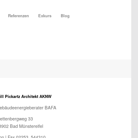
Referenzen
Exkurs
Blog
ill Pickartz Architekt AKNW
ebäudeenergieberater BAFA
lettenbergweg 33
3902 Bad Münstereifel
on | Fax 02253. 544310