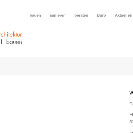
bauen
sanieren
beraten
Büro
Aktuelles
W
G
F
5
F